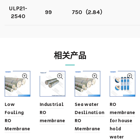
ULP21-
99
750（2.84）
2540
相关产品
Low
Industrial
Sea water
RO
Fouling
RO
Deslination
membrane
RO
membrane
RO
for house
Membrane
Membrane
hold
water