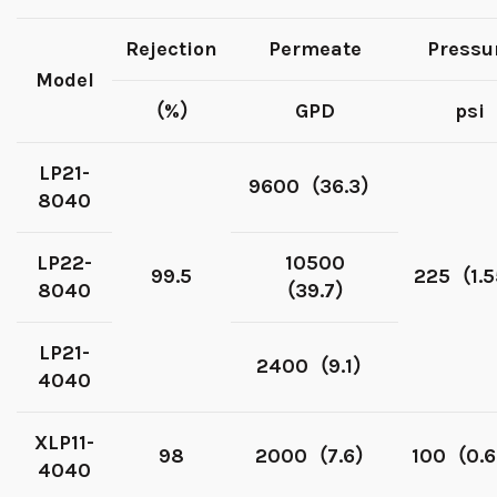
Rejection
Permeate
Pressu
Model
（%）
GPD
psi
LP21-
9600（36.3）
8040
LP22-
10500
99.5
225（1.
8040
（39.7）
LP21-
2400（9.1）
4040
XLP11-
98
2000（7.6）
100（0.
4040