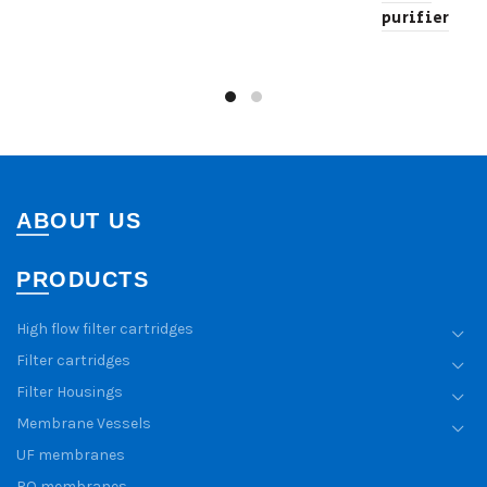
purifier
ABOUT US
PRODUCTS
High flow filter cartridges
Filter cartridges
Filter Housings
Membrane Vessels
UF membranes
RO membranes